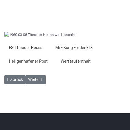
FS Theodor Heuss
M/F Kong Frederik IX
Heiligenhafener Post
Werftaufenthalt
Vorheriger Beitrag: Zum Ritter ernannt - Heiligenhafener Post 8.3.1
Nächster Beitrag: Mit 120 km/h über den Knust - Heilig
Zurück
Weiter