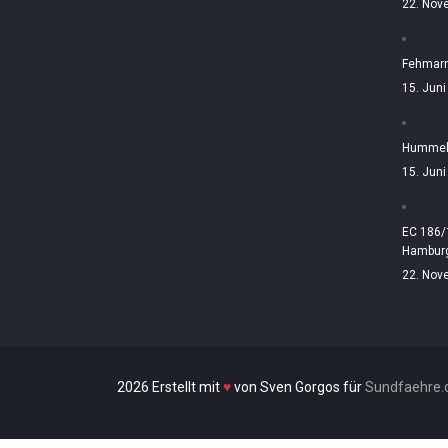
22. Nov
Fehmarn
15. Jun
Hummelt
15. Jun
EC 186/
Hamburg
22. Nov
2026 Erstellt mit
♥
von Sven Gorgos für
Sundfaehre.