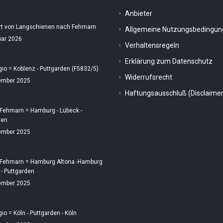
Anbieter
rt von Langschienen nach Fehmarn
Allgemeine Nutzungsbedingu
uar 2026
Verhaltensregeln
Erklärung zum Datenschutz
gio = Koblenz - Puttgarden (F5832/5)
Widerrufsrecht
ember 2025
Haftungsausschluß (Disclaimer
 Fehmarn = Hamburg - Lübeck -
den
ember 2025
 Fehmarn = Hamburg Altona -Hamburg
 - Puttgarden
ember 2025
gio = Köln - Puttgarden - Köln