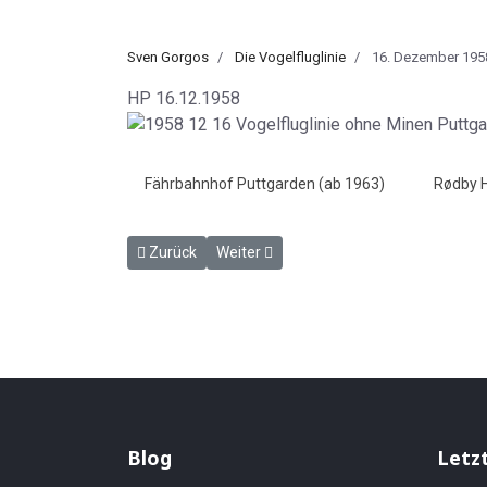
Sven Gorgos
Die Vogelfluglinie
16. Dezember 195
HP 16.12.1958
Fährbahnhof Puttgarden (ab 1963)
Rødby 
Vorheriger Beitrag: Ab heute wieder Deutschland -
Nächster Beitrag: Eine Brücke nach Lüt
Zurück
Weiter
Blog
Letz