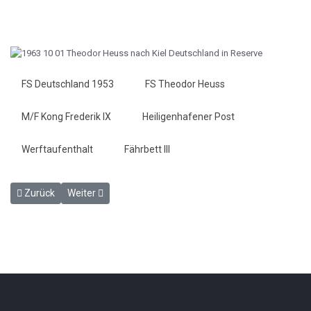
FS Deutschland 1953
FS Theodor Heuss
M/F Kong Frederik IX
Heiligenhafener Post
Werftaufenthalt
Fährbett III
Vorheriger Beitrag: Fußgänger auf der Sundbrücke umgeweht - HP 
Nächster Beitrag: Was bringt der Winterfahrplan - HP 1.
Zurück
Weiter