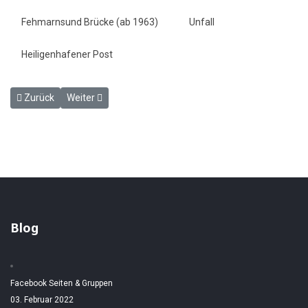
Fehmarnsund Brücke (ab 1963)
Unfall
Heiligenhafener Post
Vorheriger Beitrag: Die dänische Zuckerrübenkampagne hat begonn
Nächster Beitrag: "Theodor Heuss" nach Kiel "Deutschla
Zurück
Weiter
Blog
Facebook Seiten & Gruppen
03. Februar 2022