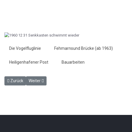
Die Vogelfluglinie
Fehmarnsund Brücke (ab 1963)
Heiligenhafener Post
Bauarbeiten
Vorheriger Beitrag: ANZEIGE: 125 Jahre Deutsche Eisenbahnen - He
Nächster Beitrag: Ohne Visum unerwünscht - Heiligenh
Zurück
Weiter