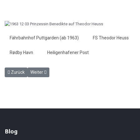
Fährbahnhof Puttgarden (ab 1963)
FS Theodor Heuss
Rødby Havn
Heiligenhafener Post
Vorheriger Beitrag: Flügelrad und Krone in Rödbyfaerge - HP 3.12.1
Nächster Beitrag: Neues Großspill in Rödbyfaerge - HP 
Zurück
Weiter
Blog