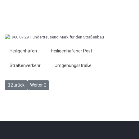
Heiligenhafen
Heiligenhafener Post
Straßenverkehr
Umgehungsstraße
Vorheriger Beitrag: Anno dunnemols - Heiligenhafener Post 26.7.1
Nächster Beitrag: Wird die Vogelfluglinie Konkurrenz für
Zurück
Weiter