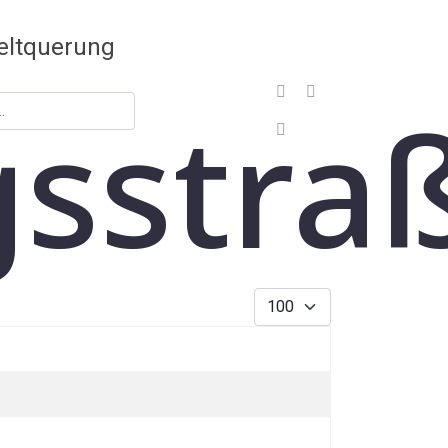
sstra
Sign In
Anzeige #