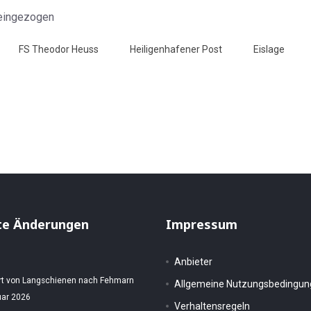
FS Theodor Heuss
Heiligenhafener Post
Eislage
hland" - HP 8.2.1963
rden - HP 8.2.1963
te Änderungen
Impressum
Anbieter
rt von Langschienen nach Fehmarn
Allgemeine Nutzungsbedingu
uar 2026
Verhaltensregeln