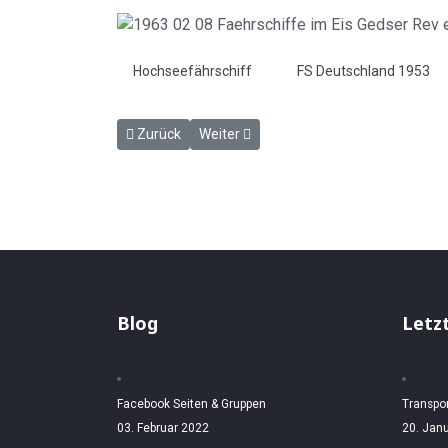
Hochseefährschiff
FS Deutschland 1953
Vorheriger Beitrag: Beförderungen auf der "Deutsc
Nächster Beitrag: Fährschiffe in Puttga
Zurück
Weiter
Blog
Letz
Facebook Seiten & Gruppen
Transpo
03. Februar 2022
20. Jan