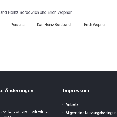
Personal
Karl-Heinz Bordewich
Erich Wepner
03 - HP 8.2.1963
P 8.2.1963
te Änderungen
Impressum
Anbieter
rt von Langschienen nach Fehmarn
Allgemeine Nutzungsbedingu