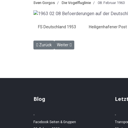
Sven Gorgos
Die Vogelfluglinie
08. Februar 1963
FS Deutschland 1953
Heiligenhafener Post
Vorheriger Beitrag: Vor 60 Jahren am 7. Februar 19
Nächster Beitrag: Fährschiffe im Eis - H
Zurück
Weiter
Blog
Letz
Facebook Seiten & Gruppen
Transpo