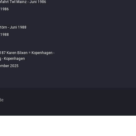
fahrt Twl Mainz - Juni 1986
i 1986
örn - Juni 1988
i 1988
187 Karen Blixen = Kopenhagen -
 - Kopenhagen
ember 2025
de