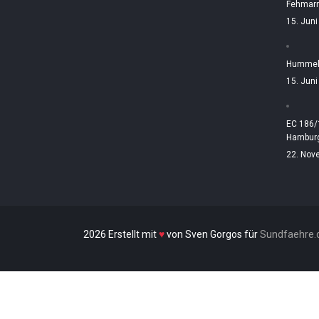
Fehmarn
15. Jun
Hummelt
15. Jun
EC 186/
Hamburg
22. Nov
2026 Erstellt mit
♥
von Sven Gorgos für
Sundfaehre.