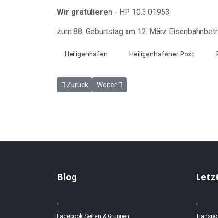
Wir gratulieren
- HP 10.3.01953
zum 88. Geburtstag am 12. März Eisenbahnbetri
Heiligenhafen
Heiligenhafener Post
Vorheriger Beitrag: Jetzt über Großenbrode - HP 1
Nächster Beitrag: Erstmalig in Großenb
Zurück
Weiter
Blog
Letz
Facebook Seiten & Gruppen
Transpo