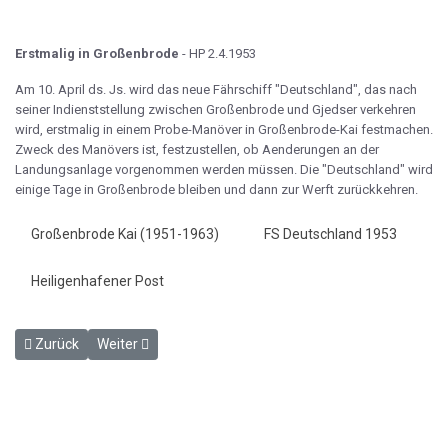
Erstmalig in Großenbrode
- HP 2.4.1953
Am 10. April ds. Js. wird das neue Fährschiff "Deutschland", das nach
seiner Indienststellung zwischen Großenbrode und Gjedser verkehren
wird, erstmalig in einem Probe-Manöver in Großenbrode-Kai festmachen.
Zweck des Manövers ist, festzustellen, ob Aenderungen an der
Landungsanlage vorgenommen werden müssen. Die "Deutschland" wird
einige Tage in Großenbrode bleiben und dann zur Werft zurückkehren.
Großenbrode Kai (1951-1963)
FS Deutschland 1953
Heiligenhafener Post
Vorheriger Beitrag: Wir gratulieren - HP 10.3.01953
Nächster Beitrag: Der Urlaubsexpreß fährt nach Heilige
Zurück
Weiter