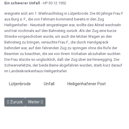
Ein schwerer Unfall
- HP 30.12.1952
ereignete sich am 1. Weihnachtstag in Lütjenbrode. Die 60 jährige Frau F.
aus Burg a. F., die von Fehmarn kommend bereits in den Zug
Heiligenhafen - Neustadt eingestiegen war, wollte das Abteil wechseln
und trat nochmals auf den Bahnsteig zurück. Als der Zug eine kurze
Strecke vorgeschoben wurde, um auch die letzten Wagen an den
Bahnsteig zu bringen, versuchte Frau F., die durch Handgepäck
behindert war, auf den fahrenden Zug zu springen ohne die Rufe der
Beamten zu beachten, die sie von ihrem Vorhaben abzuhalten suchten.
Die Frau stürzte so unglücklich, daß der Zug über sie hinwegging. Die
Schwerverletzte, der beide Beine abgefahren wurden, starb kurz darauf
im Landeskrankenhaus Heiligenhafen.
Lütjenbrode
Unfall
Heiligenhafener Post
Vorheriger Beitrag: Lütjenbrode umgangen - HP 16.12.1952
Nächster Beitrag: Die Eisenbahner feiern Kappenfest - 
Zurück
Weiter