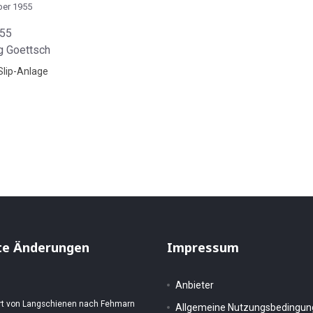
ber 1955
955
Slip-Anlage
12.8.1955
 25.10.1955
te Änderungen
Impressum
Anbieter
rt von Langschienen nach Fehmarn
Allgemeine Nutzungsbedingu