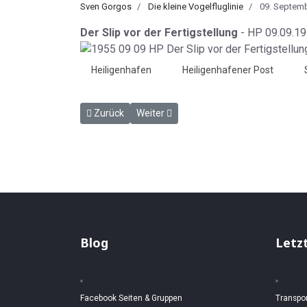
Sven Gorgos
Die kleine Vogelfluglinie
09. Septem
Der Slip vor der Fertigstellung
- HP 09.09.1
Heiligenhafen
Heiligenhafener Post
Vorheriger Beitrag: Das ging noch einmal gut - HP 
Nächster Beitrag: Verkehrsunfälle - HP
Zurück
Weiter
Blog
Letz
Facebook Seiten & Gruppen
Transpo