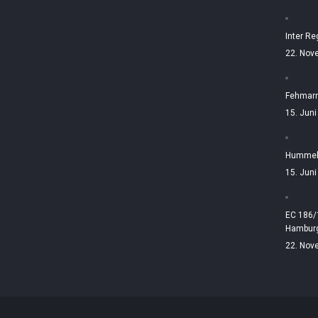
Inter Re
22. Nov
Fehmarn
15. Jun
Hummelt
15. Jun
EC 186/
Hamburg
22. Nov