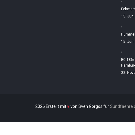
Fehmarn
15. Jun
Hummelt
15. Jun
EC 186/
Hamburg
22. Nov
2026 Erstellt mit
♥
von Sven Gorgos für
Sundfaehre.