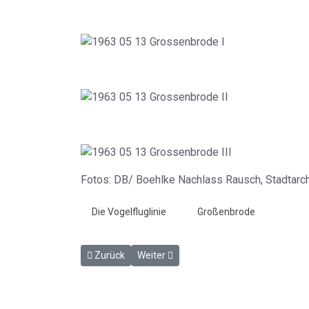
Fotos: DB/ Boehlke Nachlass Rausch, Stadtarc
Die Vogelfluglinie
Großenbrode
Vorheriger Beitrag: Großenbrode am 2. November 
Nächster Beitrag: Gleiserneuerung in G
Zurück
Weiter