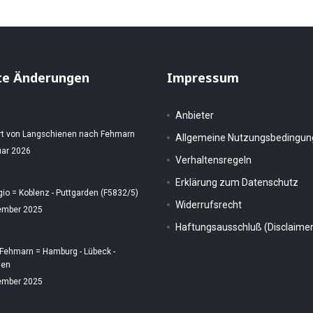
te Änderungen
Impressum
Anbieter
rt von Langschienen nach Fehmarn
Allgemeine Nutzungsbedingu
uar 2026
Verhaltensregeln
Erklärung zum Datenschutz
gio = Koblenz - Puttgarden (F5832/5)
Widerrufsrecht
ember 2025
Haftungsausschluß (Disclaimer
 Fehmarn = Hamburg - Lübeck -
den
ember 2025