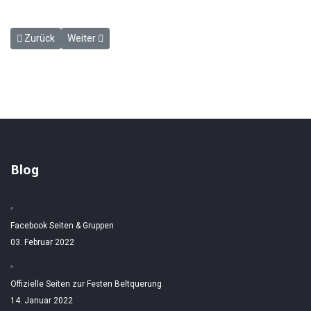
Vorheriger Beitrag: Sonderfahrten der Sundfähre "Schleswig-Holste
Nächster Beitrag: Wintersturm in Fehmarnsund am 14. 
Zurück
Weiter
Blog
Facebook Seiten & Gruppen
03. Februar 2022
Offizielle Seiten zur Festen Beltquerung
14. Januar 2022