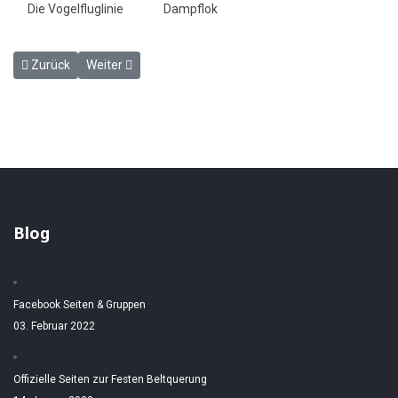
Die Vogelfluglinie
Dampflok
Vorheriger Beitrag: Am Fehmarnsund im August/September 1962
Nächster Beitrag: V200 mit Personenzug ca. 1963-1965
Zurück
Weiter
Blog
Facebook Seiten & Gruppen
03. Februar 2022
Offizielle Seiten zur Festen Beltquerung