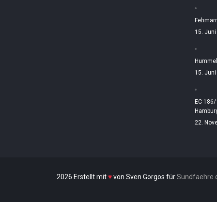
Fehmarn
15. Jun
Hummelt
15. Jun
EC 186/
Hamburg
22. Nov
2026 Erstellt mit
♥
von Sven Gorgos für
Sundfaehre.