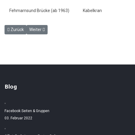
Fehmarnsund Brücke (ab 1963)
Kabelkran
Vorheriger Beitrag: Die Brücke über den Fehmarnsund Herbst 1962
Nächster Beitrag: Die Belastungsprobe der Sundbrücke
Zurück
Weiter
Blog
Facebook Seiten & Gruppen
03. Februar 2022