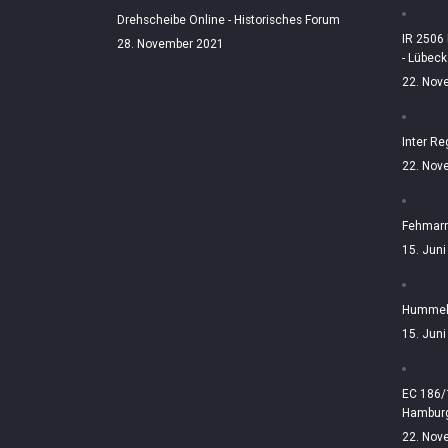
Drehscheibe Online - Historisches Forum
IR 2506
28. November 2021
- Lübeck
22. Nov
Inter Re
22. Nov
Fehmarn
15. Jun
Hummelt
15. Jun
EC 186/
Hamburg
22. Nov