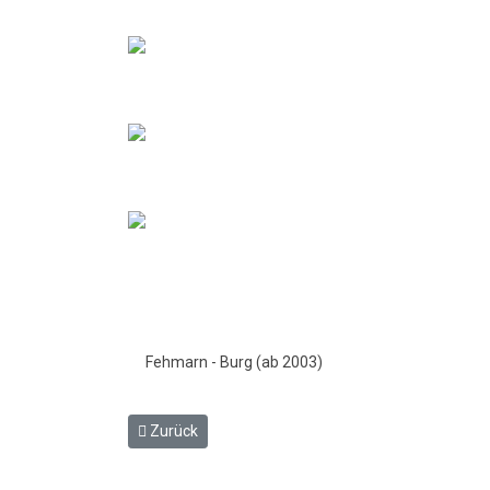
Fehmarn - Burg (ab 2003)
Vorheriger Beitrag: Schienenlieferung für den Hal
Zurück