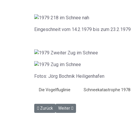
Eingeschneit vom 14.2.1979 bis zum 23.2.1979 l
Fotos: Jörg Bochnik Heiligenhafen
Die Vogelfluglinie
Schneekatastrophe 1978
Vorheriger Beitrag: Burg West
Nächster Beitrag: Gleisbaustelle Burg 
Zurück
Weiter