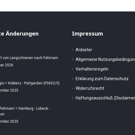
te Änderungen
Impressum
Anbieter
rt von Langschienen nach Fehmarn
Allgemeine Nutzungsbedingu
uar 2026
Verhaltensregeln
Erklärung zum Datenschutz
gio = Koblenz - Puttgarden (F5832/5)
Widerrufsrecht
ember 2025
Haftungsausschluß (Disclaimer
 Fehmarn = Hamburg - Lübeck -
den
ember 2025