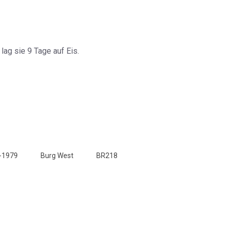
ag sie 9 Tage auf Eis.
-1979
Burg West
BR218
West am 10.6.2010