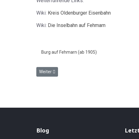
Weiterführende Links:
Wiki:
Kreis Oldenburger Eisenbahn
Wiki:
Die Inselbahn auf Fehmarn
Burg auf Fehmarn (ab 1905)
Nächster Beitrag: Personal vor dem Schienenbus 
Weiter
Blog
Letz