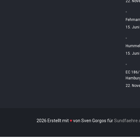
22. Nov
Fehmarn
15. Jun
Hummelt
15. Jun
EC 186/
Hamburg
22. Nov
2026 Erstellt mit
♥
von Sven Gorgos für
Sundfaehre.