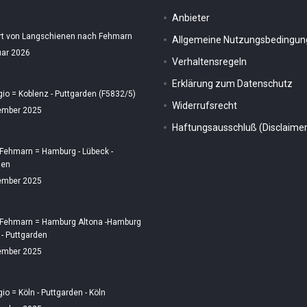
Anbieter
rt von Langschienen nach Fehmarn
Allgemeine Nutzungsbedingu
uar 2026
Verhaltensregeln
Erklärung zum Datenschutz
gio = Koblenz - Puttgarden (F5832/5)
Widerrufsrecht
ember 2025
Haftungsausschluß (Disclaimer
 Fehmarn = Hamburg - Lübeck -
den
ember 2025
 Fehmarn = Hamburg Altona -Hamburg
 - Puttgarden
ember 2025
gio = Köln - Puttgarden - Köln