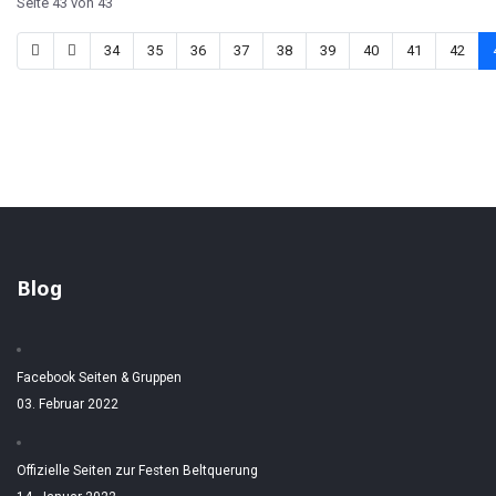
Seite 43 von 43
34
35
36
37
38
39
40
41
42
Blog
Facebook Seiten & Gruppen
03. Februar 2022
Offizielle Seiten zur Festen Beltquerung