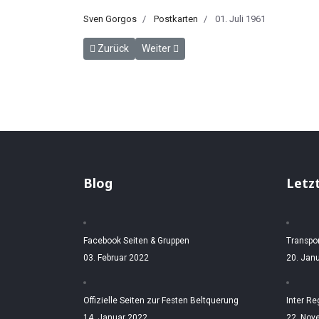
Sven Gorgos
Postkarten
01. Juli 1961
Vorheriger Beitrag: Postkarten Set Insel Fehmarn c
Nächster Beitrag: Großenbrode Kai mit
Zurück
Weiter
Blog
Letz
Facebook Seiten & Gruppen
Transpo
03. Februar 2022
20. Jan
Offizielle Seiten zur Festen Beltquerung
Inter Re
14. Januar 2022
22. Nov