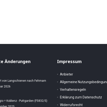
a. 1960
 FS Theodor Heuss - Schöning Verlag gelaufen 1962
te Änderungen
Impressum
Anbieter
rt von Langschienen nach Fehmarn
Allgemeine Nutzungsbedingu
uar 2026
Verhaltensregeln
Erklärung zum Datenschutz
gio = Koblenz - Puttgarden (F5832/5)
Widerrufsrecht
ember 2025