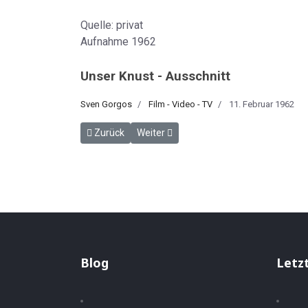
Quelle: privat
Aufnahme 1962
Unser Knust - Ausschnitt
Sven Gorgos
Film - Video - TV
11. Februar 1962
Vorheriger Beitrag: SANSIBAR Mai 1961
Nächster Beitrag: Ein neuer Weg nach 
Zurück
Weiter
Blog
Letz