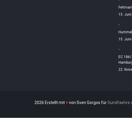
Fehmarn
15. Jun
Hummelt
15. Jun
EC 186/
Hamburg
22. Nov
2026 Erstellt mit
♥
von Sven Gorgos für
Sundfaehre.