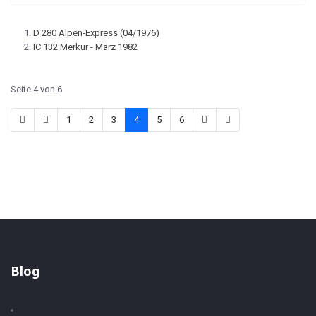
D 280 Alpen-Express (04/1976)
IC 132 Merkur - März 1982
Seite 4 von 6
1
2
3
4
5
6
Blog