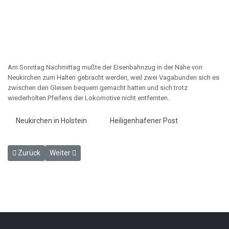
Am Sonntag Nachmittag mußte der Eisenbahnzug in der Nähe von
Neukirchen zum Halten gebracht werden, weil zwei Vagabunden sich es
zwischen den Gleisen bequem gemacht hatten und sich trotz
wiederholten Pfeifens der Lokomotive nicht entfernten.
Neukirchen in Holstein
Heiligenhafener Post
Vorheriger Beitrag: Betreffs der Bahnangelegenheit und Linienfüh
Nächster Beitrag: Vom 1. Mai ab ändert sich der Fahrpla
Zurück
Weiter