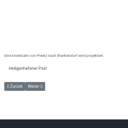
Eine Eisenbahn von Preetz nach Wankendorf wird projektiert.
Heiligenhafener Post
Vorheriger Beitrag: Eisenbahn-Fahrplan - HP 15.6.1898
Nächster Beitrag: Eisenbahn-Fahrplan - HP 10.8.1898
Zurück
Weiter