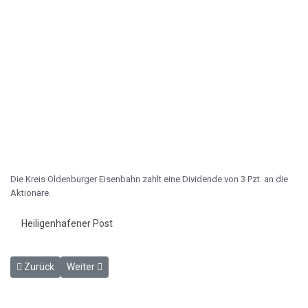
Die Kreis Oldenburger Eisenbahn zahlt eine Dividende von 3 Pzt. an die
Aktionäre.
Heiligenhafener Post
Vorheriger Beitrag: Die lange projektierte Eisenbahn von Kiel nach 
Nächster Beitrag: Mit dem Heizen sämtlicher Personenz
Zurück
Weiter