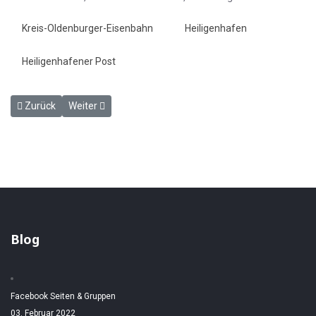
Kreis-Oldenburger-Eisenbahn
Heiligenhafen
Heiligenhafener Post
Vorheriger Beitrag: Die Bahnamtliche Abfuhr - HP 18.12.1897
Nächster Beitrag: Unsere Notiz in letzterer Nummer diese
Zurück
Weiter
Blog
Facebook Seiten & Gruppen
03. Februar 2022