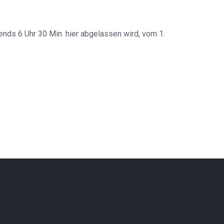
ends 6 Uhr 30 Min. hier abgelassen wird, vom 1.
nd Fehmarn - HP 22.9.1900