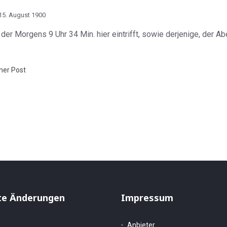
15. August 1900
 Morgens 9 Uhr 34 Min. hier eintrifft, sowie derjenige, der Ab
ner Post
P 30.6.1900
en der Weiterführung der Eisenbahn von Lütjenbrode über den Sund u
te Änderungen
Impressum
Anbieter