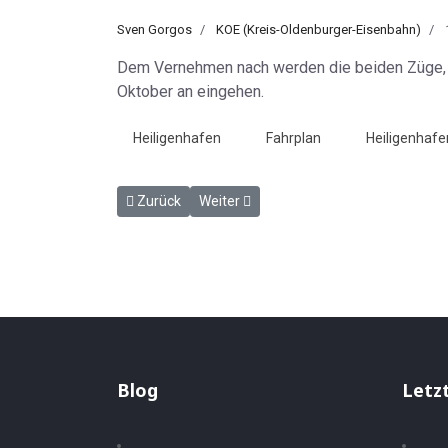
Sven Gorgos
KOE (Kreis-Oldenburger-Eisenbahn)
Dem Vernehmen nach werden die beiden Züge, der
Oktober an eingehen.
Heiligenhafen
Fahrplan
Heiligenhafe
Vorheriger Beitrag: Linienführung auf Fehmarn - H
Nächster Beitrag: Versammlung in Sach
Zurück
Weiter
Blog
Letz