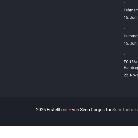
Fehmarn
15. Jun
Hummelt
15. Jun
EC 186/
Hamburg
22. Nov
2026 Erstellt mit
♥
von Sven Gorgos für
Sundfaehre.