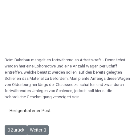
Beim Bahnbau mangelt es fortwährend an Arbeitskraft. - Demnächst
werden hier eine Lokomotive und eine Anzahl Wagen per Schiff
eintreffen, welche benutzt werden sollen, auf den bereits gelegten
Schienen das Material zu befördern. Man plante Anfangs diese Wagen
von Oldenburg her längs der Chaussee zu schaffen und zwar durch
fortwährendes Umlegen von Schienen, jedoch soll hierzu die
behördliche Genehmigung verweigert sein.
Heiligenhafener Post
Vorheriger Beitrag: Zur landespolizeilichen Prüfung der Eisenbahn 
Nächster Beitrag: Eine arge Schlägerei in Großenbrode 
Zurück
Weiter