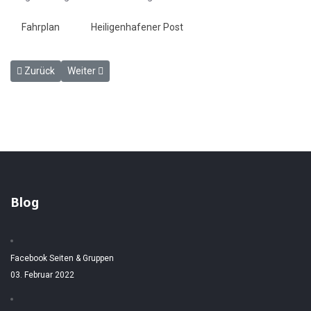
Fahrplan
Heiligenhafener Post
Vorheriger Beitrag: ANZEIGE Eisenbahn-Direktions-Bezirk Altona ne
Nächster Beitrag: Die Arbeiten bei der Gremsmühlen - L
Zurück
Weiter
Blog
Facebook Seiten & Gruppen
03. Februar 2022