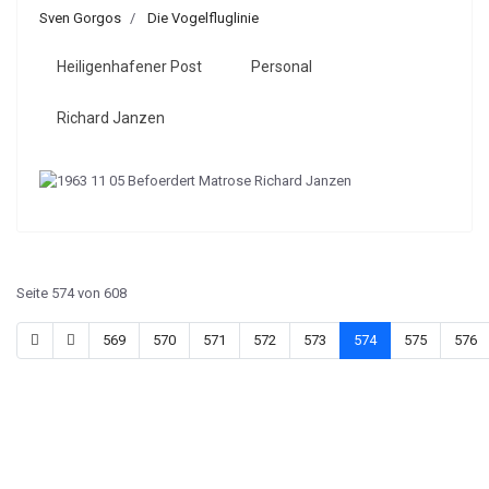
Sven Gorgos
Die Vogelfluglinie
Heiligenhafener Post
Personal
Richard Janzen
Seite 574 von 608
569
570
571
572
573
574
575
576