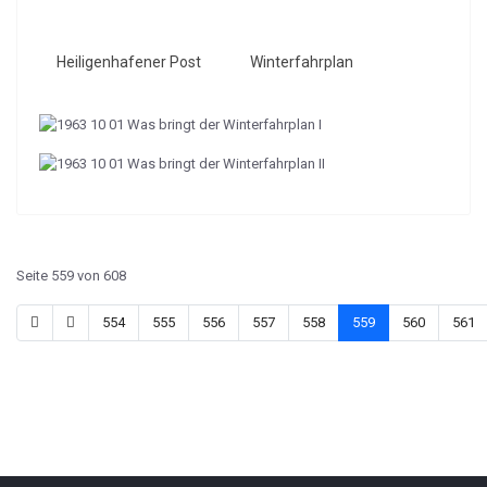
Heiligenhafener Post
Winterfahrplan
Seite 559 von 608
554
555
556
557
558
559
560
561