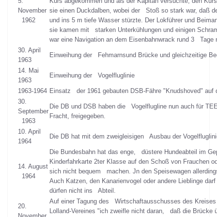
5.
Kurs abgekommen und als der Kapitän versuchte, den Kurs 
November
sie einen Duckdalben, wobei der Stoß so stark war, daß d
1962
und ins 5 m tiefe Wasser stürzte. Der Lokführer und Beima
sie kamen mit starken Unterkühlungen und einigen Schr
war eine Navigation an dem Eisenbahnwrack rund 3 Tage ni
30. April
Einweihung der Fehmarnsund Brücke und gleichzeitige B
1963
14. Mai
Einweihung der Vogelfluglinie
1963
1963-1964
Einsatz der 1961 gebauten DSB-Fähre "Knudshoved" auf de
30.
Die DB und DSB haben die Vogelflugline nun auch für TEE-
September
Fracht, freigegeben.
1963
10. April
Die DB hat mit dem zweigleisigen Ausbau der Vogelfluglin
1964
Die Bundesbahn hat das enge, düstere Hundeabteil im Gep
Kinderfahrkarte 2ter Klasse auf den Schoß von Frauchen od
14. August
sich nicht bequem machen. Jn den Speisewagen allerding
1964
Auch Katzen, den Kanarienvogel oder andere Lieblinge dar
dürfen nicht ins Abteil.
Auf einer Tagung des Wirtschaftausschusses des Kreises 
20.
Lolland-Vereines "ich zweifle nicht daran, daß die Brücke 
November