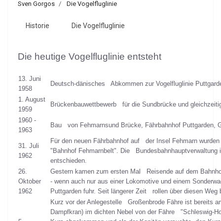
Sven Gorgos
Die Vogelfluglinie
Historie
Die Vogelfluglinie
Die heutige Vogelfluglinie entsteht
13. Juni
Deutsch-dänisches Abkommen zur Vogelfluglinie Puttgard
1958
1. August
Brückenbauwettbewerb für die Sundbrücke und gleichzeitig
1959
1960 -
Bau von Fehmarnsund Brücke, Fährbahnhof Puttgarden, Gl
1963
Für den neuen Fährbahnhof auf der Insel Fehmarn wurden 
31. Juli
"Bahnhof Fehmarnbelt". Die Bundesbahnhauptverwaltung in 
1962
entschieden.
26.
Gestern kamen zum ersten Mal Reisende auf dem Bahnhof 
Oktober
- wenn auch nur aus einer Lokomotive und einem Sonderw
1962
Puttgarden fuhr. Seit längerer Zeit rollen über diesen Weg 
Kurz vor der Anlegestelle Großenbrode Fähre ist bereits
Dampfkran) im dichten Nebel von der Fähre "Schleswig-Hol