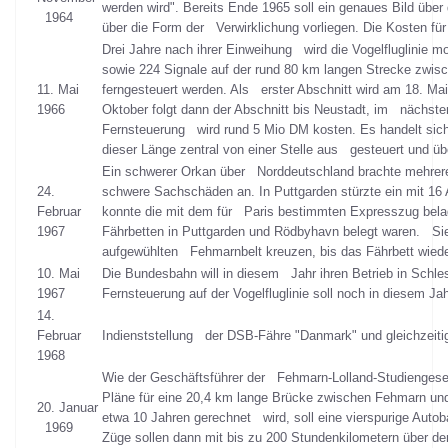
werden wird". Bereits Ende 1965 soll ein genaues Bild übe
1964
über die Form der Verwirklichung vorliegen. Die Kosten f
Drei Jahre nach ihrer Einweihung wird die Vogelfluglinie m
sowie 224 Signale auf der rund 80 km langen Strecke zwis
11. Mai
ferngesteuert werden. Als erster Abschnitt wird am 18. Ma
1966
Oktober folgt dann der Abschnitt bis Neustadt, im nächsten 
Fernsteuerung wird rund 5 Mio DM kosten. Es handelt sich
dieser Länge zentral von einer Stelle aus gesteuert und ü
Ein schwerer Orkan über Norddeutschland brachte mehrere
24.
schwere Sachschäden an. In Puttgarden stürzte ein mit 16
Februar
konnte die mit dem für Paris bestimmten Expresszug bela
1967
Fährbetten in Puttgarden und Rödbyhavn belegt waren. Si
aufgewühlten Fehmarnbelt kreuzen, bis das Fährbett wieder
10. Mai
Die Bundesbahn will in diesem Jahr ihren Betrieb in Schles
1967
Fernsteuerung auf der Vogelfluglinie soll noch in diesem Ja
14.
Februar
Indienststellung der DSB-Fähre "Danmark" und gleichzeit
1968
Wie der Geschäftsführer der Fehmarn-Lolland-Studiengesell
Pläne für eine 20,4 km lange Brücke zwischen Fehmarn und
20. Januar
etwa 10 Jahren gerechnet wird, soll eine vierspurige Auto
1969
Züge sollen dann mit bis zu 200 Stundenkilometern über d