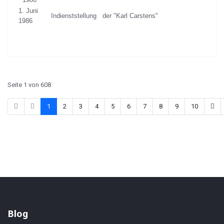
1. Juni
Indienststellung der "Karl Carstens"
1986
Seite 1 von 608
1
2
3
4
5
6
7
8
9
10
Blog