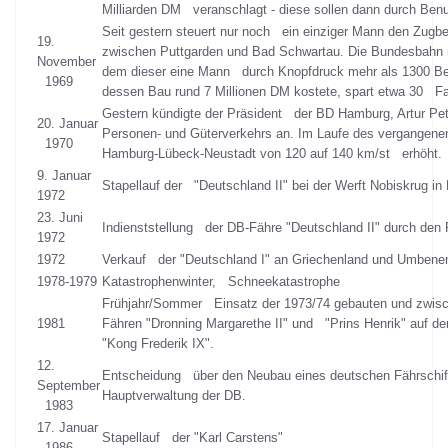
Milliarden DM veranschlagt - diese sollen dann durch B
Seit gestern steuert nur noch ein einziger Mann den Zugbet
19.
zwischen Puttgarden und Bad Schwartau. Die Bundesbahn na
November
dem dieser eine Mann durch Knopfdruck mehr als 1300 Bef
1969
dessen Bau rund 7 Millionen DM kostete, spart etwa 30 Fah
Gestern kündigte der Präsident der BD Hamburg, Artur Pe
20. Januar
Personen- und Güterverkehrs an. Im Laufe des vergangen
1970
Hamburg-Lübeck-Neustadt von 120 auf 140 km/st erhöht.
9. Januar
Stapellauf der "Deutschland II" bei der Werft Nobiskrug i
1972
23. Juni
Indienststellung der DB-Fähre "Deutschland II" durch de
1972
1972
Verkauf der "Deutschland I" an Griechenland und Umbene
1978-1979
Katastrophenwinter, Schneekatastrophe
Frühjahr/Sommer Einsatz der 1973/74 gebauten und zwis
1981
Fähren "Dronning Margarethe II" und "Prins Henrik" auf de
"Kong Frederik IX".
12.
Entscheidung über den Neubau eines deutschen Fährschif
September
Hauptverwaltung der DB.
1983
17. Januar
Stapellauf der "Karl Carstens"
1986