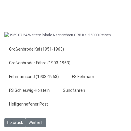
Großenbrode Kai (1951-1963)
Großenbroder Fähre (1903-1963)
Fehmarnsund (1903-1963)
FS Fehmarn
FS Schleswig-Holstein
Sundfähren
Heiligenhafener Post
Vorheriger Beitrag: 24000 Reisende (am letzten Wochenende in GRB
Nächster Beitrag: Der riesige Rauchpilz war nur eine Wa
Zurück
Weiter