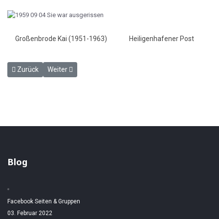
Großenbrode Kai (1951-1963)
Heiligenhafener Post
Vorheriger Beitrag: Keine Einigung in Großenbrode - HP 4.9.1959
Nächster Beitrag: Vorschlag Großenbrodes für die Vogelf
Zurück
Weiter
Blog
Facebook Seiten & Gruppen
03. Februar 2022