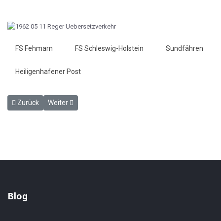
FS Fehmarn
FS Schleswig-Holstein
Sundfähren
Heiligenhafener Post
Vorheriger Beitrag: Auftakt zum Abbruch (Kohlenkran) - HP 11. Mai
Nächster Beitrag: Großbaustelle Puttgarden - HP 15. Ma
Zurück
Weiter
Blog