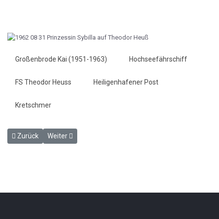
Großenbrode Kai (1951-1963)
Hochseefährschiff
FS Theodor Heuss
Heiligenhafener Post
Kretschmer
Vorheriger Beitrag: Rekord-Verkehr über die Blaue Grenze - HP 17.
Nächster Beitrag: Symbol der Vogelfluglinie - HP 31. Au
Zurück
Weiter