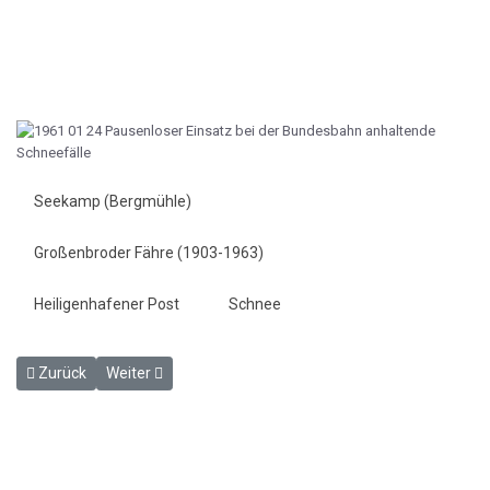
Seekamp (Bergmühle)
Großenbroder Fähre (1903-1963)
Heiligenhafener Post
Schnee
Vorheriger Beitrag: Wieder Rekordzahlen am Kai - Heiligenhafener 
Nächster Beitrag: Wer baut die Vogelfluglinie ? - Heilig
Zurück
Weiter