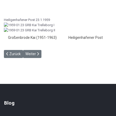
Heiligenhafener Post 23.1.1959
Großenbrode Kai (1951-1963)
Heiligenhafener Post
Vorheriger Beitrag: Und wieder fährt die Deutschland - HP 16.1.195
Nächster Beitrag: Sand aus der Kiesgrube? - HP 23.1.19
Zurück
Weiter
Blog