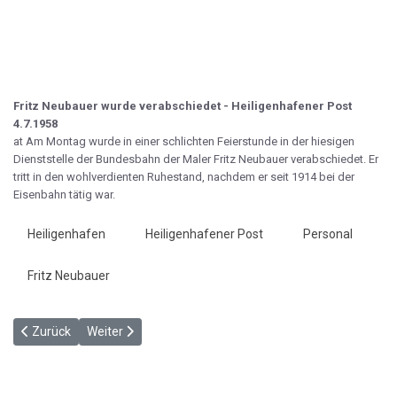
Fritz Neubauer wurde verabschiedet - Heiligenhafener Post
4.7.1958
at Am Montag wurde in einer schlichten Feierstunde in der hiesigen
Dienststelle der Bundesbahn der Maler Fritz Neu­bauer verabschiedet. Er
tritt in den wohl­verdienten Ruhestand, nachdem er seit 1914 bei der
Eisenbahn tätig war.
Heiligenhafen
Heiligenhafener Post
Personal
Fritz Neubauer
Vorheriger Beitrag: Bürger- und Verkehrsverein zur Umgehungsstra
Nächster Beitrag: Lokführer Johann Liebner - HP 4.7.19
Zurück
Weiter