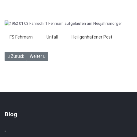
FS Fehmarn
Unfall
Heiligenhafener Post
Vorheriger Beitrag: Im rüstigen Fortschritt: Die Vogelfluglinie - Hei
Nächster Beitrag: Fährschiff "Schleswig-Holstein" in der
Zurück
Weiter
Blog