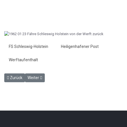
FS Schleswig-Holstein
Heiligenhafener Post
Werftaufenthalt
Vorheriger Beitrag: Hauptschifffahrtsöffnung wird überbrückt - HP
Nächster Beitrag: Schwerer Unfall beim Sundbrückenba
Zurück
Weiter