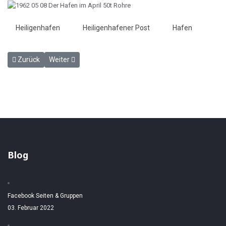
Heiligenhafen
Heiligenhafener Post
Hafen
Vorheriger Beitrag: Goldenes Ehejubiläum (Hermann Gorgos) - HP 4
Nächster Beitrag: Großenbrodes Pläne - HP 8. Mai 1962
Zurück
Weiter
Blog
Facebook Seiten & Gruppen
03. Februar 2022