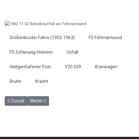
Großenbroder Fähre (1903-1963)
FS Fehmarnsund
FS Schleswig-Holstein
Unfall
Heiligenhafener Post
V20 039
Kranwagen
Bruhn
Kracht
Vorheriger Beitrag: Gleiserneuerung auf dem Bahnhofsgelände - H
Nächster Beitrag: Die Fahrrinne ist wieder frei - HP 6. 
Zurück
Weiter