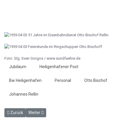
Foto: Slg. Sven Gorgos / www.sundfaehre.de
Jubiläum
Heiligenhafener Post
Bw Heiligenhafen
Personal
Otto Bischof
Johannes Rellin
Vorheriger Beitrag: Reiserekord am Kai - HP 24.3.1959
Nächster Beitrag: Wieder Rekord am Kai - HP 3.4.1959
Zurück
Weiter